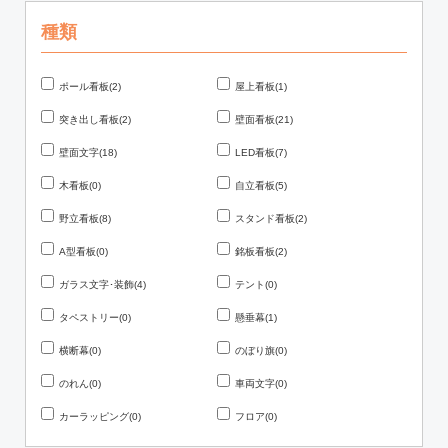
種類
ポール看板(2)
屋上看板(1)
突き出し看板(2)
壁面看板(21)
壁面文字(18)
LED看板(7)
木看板(0)
自立看板(5)
野立看板(8)
スタンド看板(2)
A型看板(0)
銘板看板(2)
ガラス文字･装飾(4)
テント(0)
タペストリー(0)
懸垂幕(1)
横断幕(0)
のぼり旗(0)
のれん(0)
車両文字(0)
カーラッピング(0)
フロア(0)