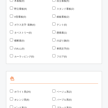
木看板(0)
自立看板(5)
野立看板(8)
スタンド看板(2)
A型看板(0)
銘板看板(2)
ガラス文字･装飾(4)
テント(0)
タペストリー(0)
懸垂幕(1)
横断幕(0)
のぼり旗(0)
のれん(0)
車両文字(0)
カーラッピング(0)
フロア(0)
色
ホワイト系(26)
ベージュ系(2)
オレンジ系(8)
パープル系(0)
ピンク系(2)
ブラック系(5)