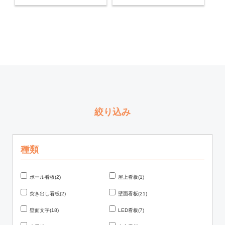
絞り込み
種類
ポール看板(2)
屋上看板(1)
突き出し看板(2)
壁面看板(21)
壁面文字(18)
LED看板(7)