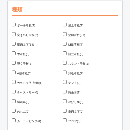
種類
ポール看板(2)
屋上看板(1)
突き出し看板(2)
壁面看板(21)
壁面文字(18)
LED看板(7)
木看板(0)
自立看板(5)
野立看板(8)
スタンド看板(2)
A型看板(0)
銘板看板(2)
ガラス文字･装飾(4)
テント(0)
タペストリー(0)
懸垂幕(1)
横断幕(0)
のぼり旗(0)
のれん(0)
車両文字(0)
カーラッピング(0)
フロア(0)