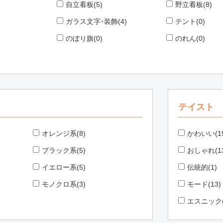
自立看板(5)
野立看板(8)
ガラス文字･装飾(4)
テント(0)
のぼり旗(0)
のれん(0)
テイスト
オレンジ系(8)
かわいい(19
ブラック系(5)
おしゃれ(13
イエロー系(5)
伝統的(1)
モノクロ系(3)
モード(13)
エスニック(